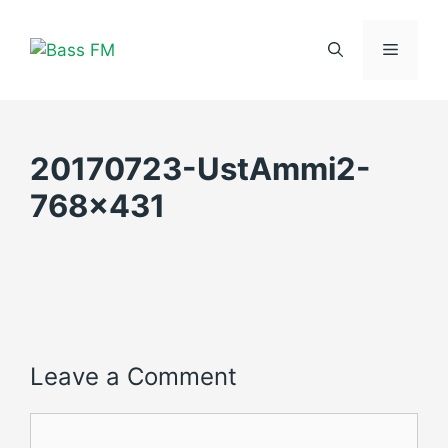
Skip
to
Menu
content
20170723-UstAmmi2-
768×431
Leave a Comment
Comment