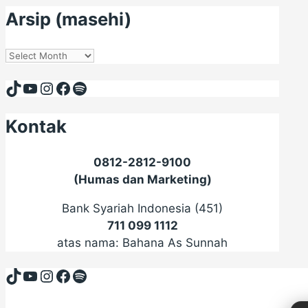
Arsip (masehi)
Arsip
(masehi)
TikTok
YouTube
Instagram
Facebook
Spotify
Kontak
0812-2812-9100
(Humas dan Marketing)
Bank Syariah Indonesia (451)
711 099 1112
atas nama: Bahana As Sunnah
TikTok
YouTube
Instagram
Facebook
Spotify