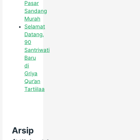
Pasar
Sandang
Murah
Selamat
Datang,
90
Santriwati
Baru
di
Griya
Qur’an
Tartiilaa
Arsip