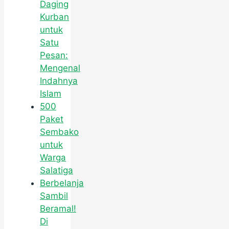
Daging
Kurban
untuk
Satu
Pesan:
Mengenal
Indahnya
Islam
500
Paket
Sembako
untuk
Warga
Salatiga
Berbelanja
Sambil
Beramal!
Di