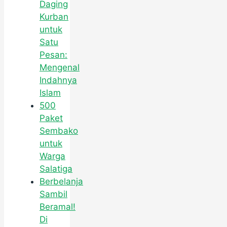
Daging
Kurban
untuk
Satu
Pesan:
Mengenal
Indahnya
Islam
500
Paket
Sembako
untuk
Warga
Salatiga
Berbelanja
Sambil
Beramal!
Di