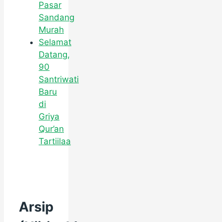
Pasar
Sandang
Murah
Selamat
Datang,
90
Santriwati
Baru
di
Griya
Qur’an
Tartiilaa
Arsip