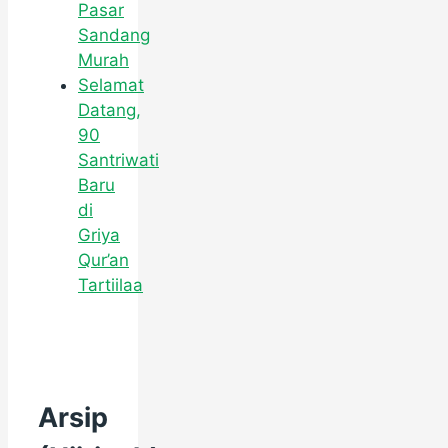
Pasar
Sandang
Murah
Selamat
Datang,
90
Santriwati
Baru
di
Griya
Qur’an
Tartiilaa
Arsip