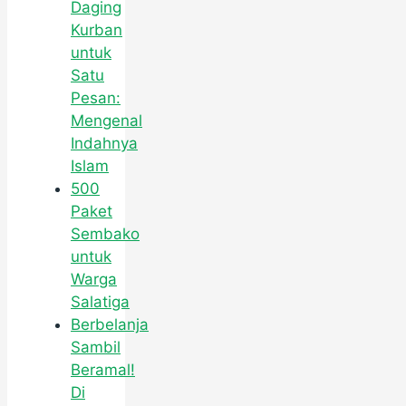
Daging
Kurban
untuk
Satu
Pesan:
Mengenal
Indahnya
Islam
500
Paket
Sembako
untuk
Warga
Salatiga
Berbelanja
Sambil
Beramal!
Di