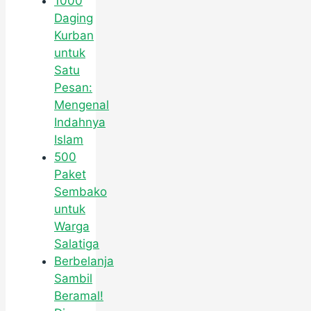
1000
Daging
Kurban
untuk
Satu
Pesan:
Mengenal
Indahnya
Islam
500
Paket
Sembako
untuk
Warga
Salatiga
Berbelanja
Sambil
Beramal!