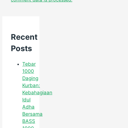
Recent
Posts
Tebar
1000
Daging
Kurban:
Kebahagiaan
Idul
Adha
Bersama
BASS