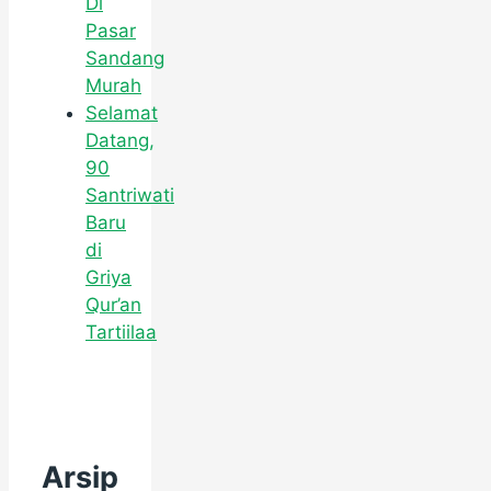
Di
Pasar
Sandang
Murah
Selamat
Datang,
90
Santriwati
Baru
di
Griya
Qur’an
Tartiilaa
Arsip