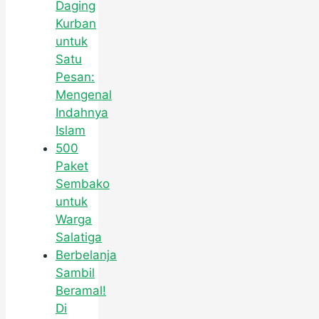
Daging
Kurban
untuk
Satu
Pesan:
Mengenal
Indahnya
Islam
500
Paket
Sembako
untuk
Warga
Salatiga
Berbelanja
Sambil
Beramal!
Di