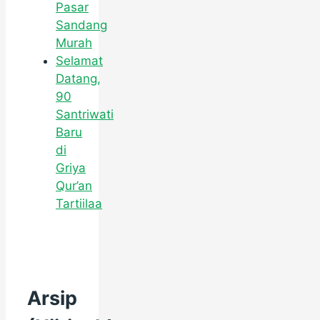
Pasar
Sandang
Murah
Selamat
Datang,
90
Santriwati
Baru
di
Griya
Qur’an
Tartiilaa
Arsip