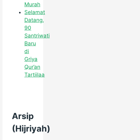
Murah
Selamat
Datang,
90
Santriwati
Baru
di
Griya
Qur’an
Tartiilaa
Arsip
(Hijriyah)