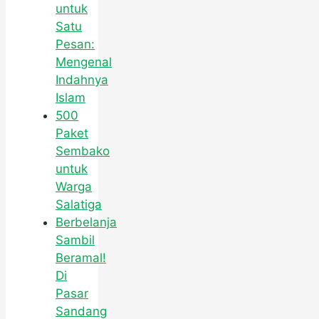
untuk
Satu
Pesan:
Mengenal
Indahnya
Islam
500
Paket
Sembako
untuk
Warga
Salatiga
Berbelanja
Sambil
Beramal!
Di
Pasar
Sandang