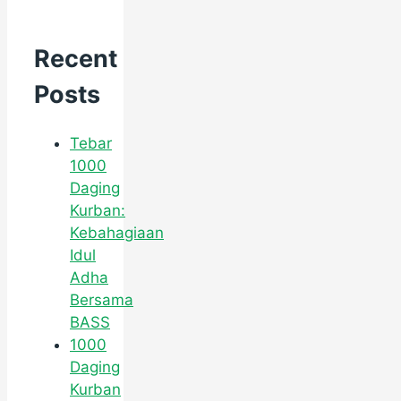
Recent
Posts
Tebar
1000
Daging
Kurban:
Kebahagiaan
Idul
Adha
Bersama
BASS
1000
Daging
Kurban