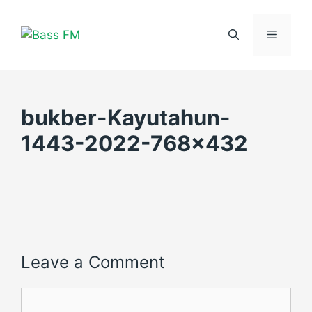
Skip
to
Menu
content
bukber-Kayutahun-
1443-2022-768×432
Leave a Comment
Comment