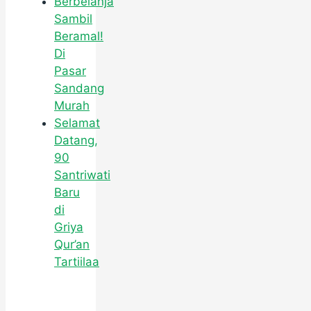
Berbelanja
Sambil
Beramal!
Di
Pasar
Sandang
Murah
Selamat
Datang,
90
Santriwati
Baru
di
Griya
Qur’an
Tartiilaa