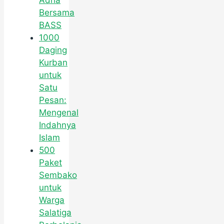
Adha
Bersama
BASS
1000
Daging
Kurban
untuk
Satu
Pesan:
Mengenal
Indahnya
Islam
500
Paket
Sembako
untuk
Warga
Salatiga