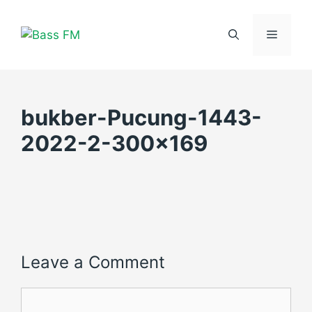
Skip
to
Menu
content
bukber-Pucung-1443-
2022-2-300×169
Leave a Comment
Comment