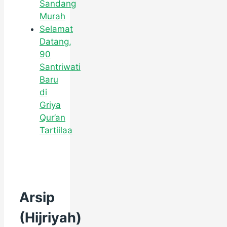
Sandang
Murah
Selamat
Datang,
90
Santriwati
Baru
di
Griya
Qur’an
Tartiilaa
Arsip
(Hijriyah)