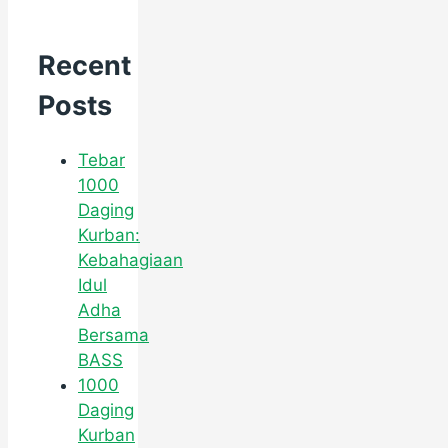
Recent
Posts
Tebar
1000
Daging
Kurban:
Kebahagiaan
Idul
Adha
Bersama
BASS
1000
Daging
Kurban