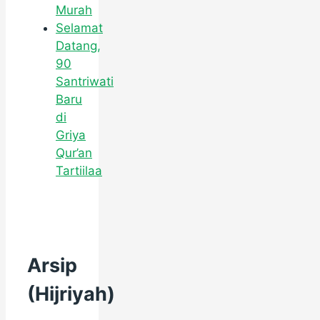
Murah
Selamat
Datang,
90
Santriwati
Baru
di
Griya
Qur’an
Tartiilaa
Arsip
(Hijriyah)