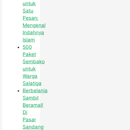
untuk
Satu
Pesan:
Mengenal
Indahnya
Islam
500
Paket
Sembako
untuk
Warga
Salatiga
Berbelanja
Sambil
Beramal!
Di
Pasar
Sandang