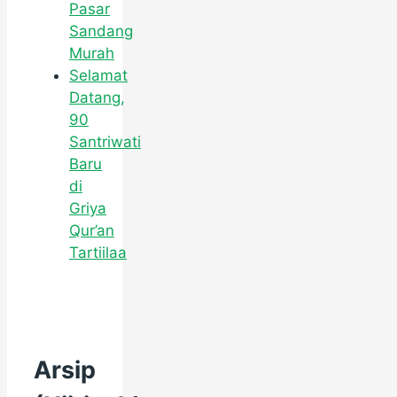
Pasar
Sandang
Murah
Selamat
Datang,
90
Santriwati
Baru
di
Griya
Qur’an
Tartiilaa
Arsip