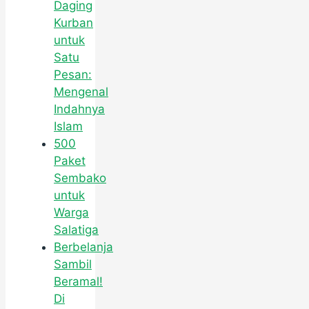
Daging
Kurban
untuk
Satu
Pesan:
Mengenal
Indahnya
Islam
500
Paket
Sembako
untuk
Warga
Salatiga
Berbelanja
Sambil
Beramal!
Di