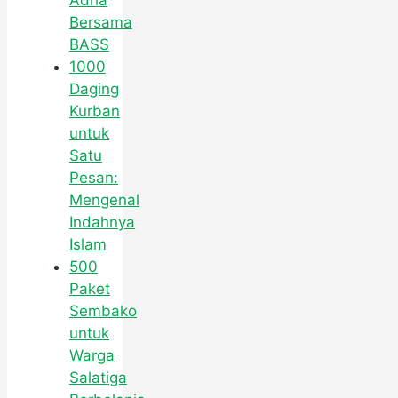
Adha
Bersama
BASS
1000
Daging
Kurban
untuk
Satu
Pesan:
Mengenal
Indahnya
Islam
500
Paket
Sembako
untuk
Warga
Salatiga