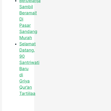
Berbelanja
Sambil
Beramal!
Di
Pasar
Sandang
Murah
Selamat
Datang,
90
Santriwati
Baru
di
Griya
Qur’an
Tartiilaa