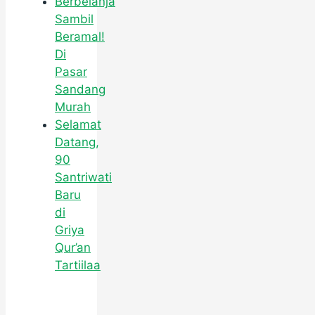
Berbelanja
Sambil
Beramal!
Di
Pasar
Sandang
Murah
Selamat
Datang,
90
Santriwati
Baru
di
Griya
Qur’an
Tartiilaa