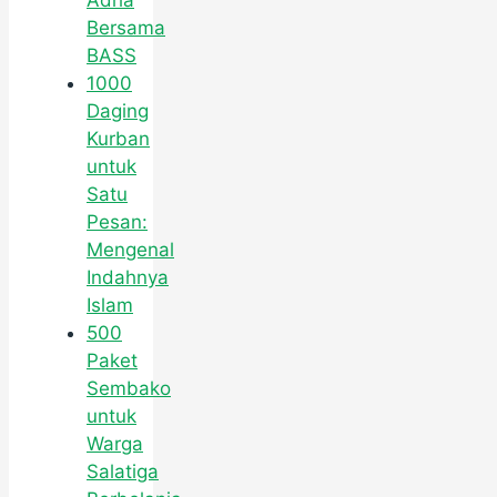
Adha
Bersama
BASS
1000
Daging
Kurban
untuk
Satu
Pesan:
Mengenal
Indahnya
Islam
500
Paket
Sembako
untuk
Warga
Salatiga