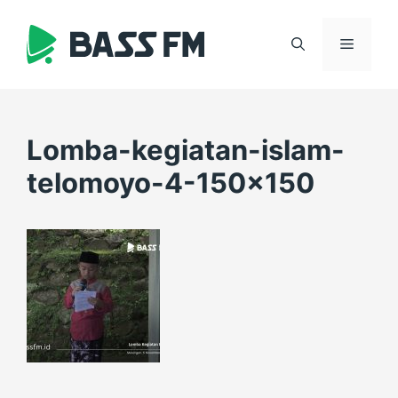
Skip
to
Menu
content
Lomba-kegiatan-islam-
telomoyo-4-150×150