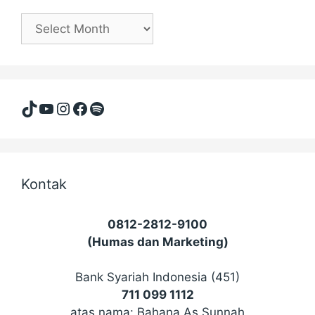
Arsip
(masehi)
TikTok
YouTube
Instagram
Facebook
Spotify
Kontak
0812-2812-9100
(Humas dan Marketing)
Bank Syariah Indonesia (451)
711 099 1112
atas nama: Bahana As Sunnah