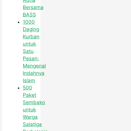
Adha
Bersama
BASS
1000
Daging
Kurban
untuk
Satu
Pesan:
Mengenal
Indahnya
Islam
500
Paket
Sembako
untuk
Warga
Salatiga