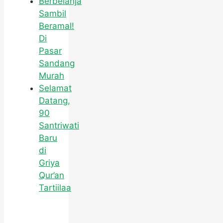
Berbelanja
Sambil
Beramal!
Di
Pasar
Sandang
Murah
Selamat
Datang,
90
Santriwati
Baru
di
Griya
Qur’an
Tartiilaa