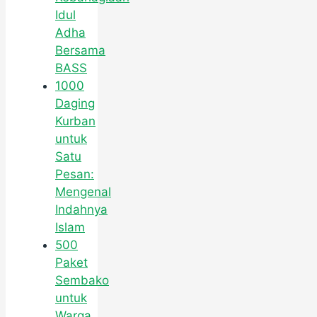
Idul
Adha
Bersama
BASS
1000
Daging
Kurban
untuk
Satu
Pesan:
Mengenal
Indahnya
Islam
500
Paket
Sembako
untuk
Warga