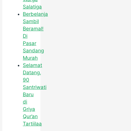
Salatiga
Berbelanja
Sambil
Beramal!
Di
Pasar
Sandang
Murah
Selamat
Datang,
90
Santriwati
Baru
di
Griya
Qur’an
Tartiilaa