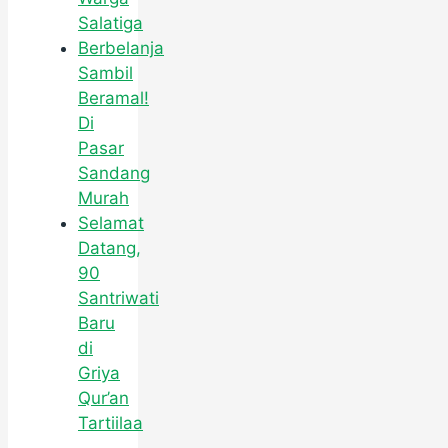
Salatiga
Berbelanja
Sambil
Beramal!
Di
Pasar
Sandang
Murah
Selamat
Datang,
90
Santriwati
Baru
di
Griya
Qur’an
Tartiilaa