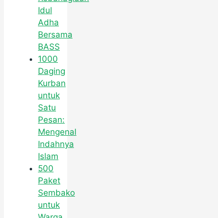
Idul
Adha
Bersama
BASS
1000
Daging
Kurban
untuk
Satu
Pesan:
Mengenal
Indahnya
Islam
500
Paket
Sembako
untuk
Warga