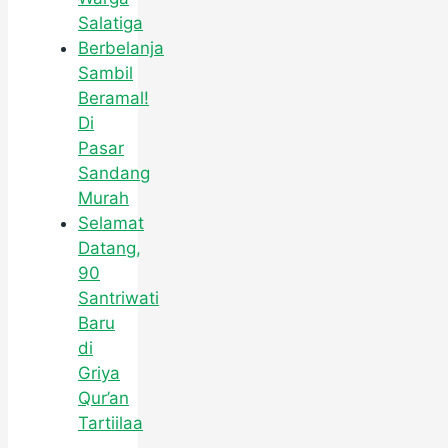
Salatiga
Berbelanja
Sambil
Beramal!
Di
Pasar
Sandang
Murah
Selamat
Datang,
90
Santriwati
Baru
di
Griya
Qur’an
Tartiilaa