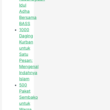
Idul
Adha
Bersama
BASS
1000
Daging
Kurban
untuk
Satu
Pesan:
Mengenal
Indahnya
Islam
500
Paket
Sembako
untuk
Warga