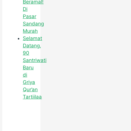
Beramal!
Di
Pasar
Sandang
Murah
Selamat
Datang,
90
Santriwati
Baru
di
Griya
Qur’an
Tartiilaa