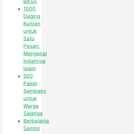
BASS
1000
Daging
Kurban
untuk
Satu
Pesan:
Mengenal
Indahnya
Islam
500
Paket
Sembako
untuk
Warga
Salatiga
Berbelanja
Sambil