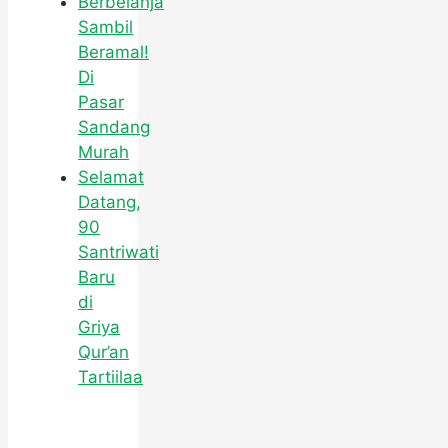
Berbelanja
Sambil
Beramal!
Di
Pasar
Sandang
Murah
Selamat
Datang,
90
Santriwati
Baru
di
Griya
Qur’an
Tartiilaa