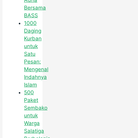
Adha
Bersama
BASS
1000
Daging
Kurban
untuk
Satu
Pesan:
Mengenal
Indahnya
Islam
500
Paket
Sembako
untuk
Warga
Salatiga