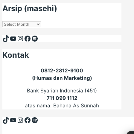
Arsip (masehi)
Arsip
(masehi)
TikTok
YouTube
Instagram
Facebook
Spotify
Kontak
0812-2812-9100
(Humas dan Marketing)
Bank Syariah Indonesia (451)
711 099 1112
atas nama: Bahana As Sunnah
TikTok
YouTube
Instagram
Facebook
Spotify