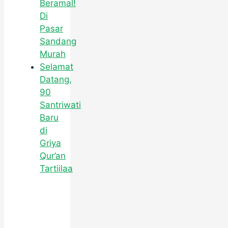
Beramal!
Di
Pasar
Sandang
Murah
Selamat
Datang,
90
Santriwati
Baru
di
Griya
Qur’an
Tartiilaa