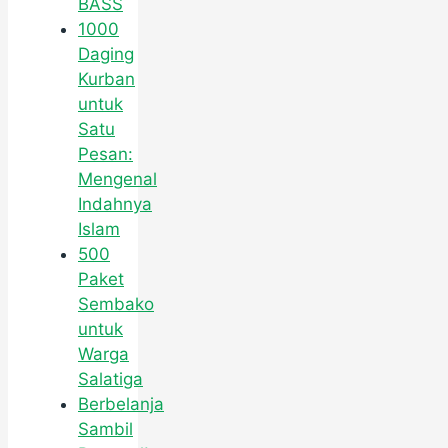
BASS
1000
Daging
Kurban
untuk
Satu
Pesan:
Mengenal
Indahnya
Islam
500
Paket
Sembako
untuk
Warga
Salatiga
Berbelanja
Sambil