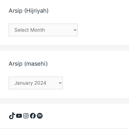
Arsip (Hijriyah)
Arsip
(Hijriyah)
Arsip (masehi)
Arsip
(masehi)
TikTok
YouTube
Instagram
Facebook
Spotify