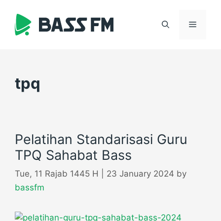
Skip
to
Menu
content
tpq
Pelatihan Standarisasi Guru
TPQ Sahabat Bass
Tue, 11 Rajab 1445 H | 23 January 2024
by
bassfm