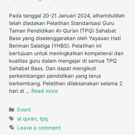
Pada tanggal 20-21 Januari 2024, alhamdulillah
telah diadakan Pelatihan Standarisasi Guru
Taman Pendidikan Al-Qur’an (TPQ) Sahabat
Bass yang diselenggarakan oleh Yayasan Hati
Beriman Salatiga (YHBS). Pelatihan ini
bertujuan untuk meningkatkan kompetensi dan
kualitas guru dalam mengajar di semua TPQ
Sahabat Bass. Dan dapat mengikuti
perkembangan pendidikan yang terus
berkembang. Pelatihan dilaksanakan selama 2
hari di …
Read more
Categories
Event
Tags
al quran
,
tpq
Leave a comment