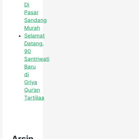
Di
Pasar
Sandang
Murah
Selamat
Datang,
90
Santriwati
Baru
di
Griya
Qur’an
Tartiilaa
Arsip