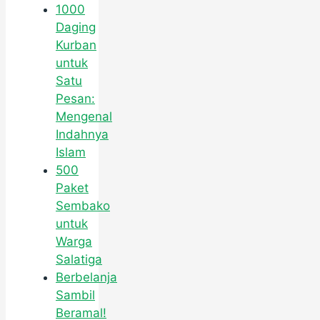
1000
Daging
Kurban
untuk
Satu
Pesan:
Mengenal
Indahnya
Islam
500
Paket
Sembako
untuk
Warga
Salatiga
Berbelanja
Sambil
Beramal!