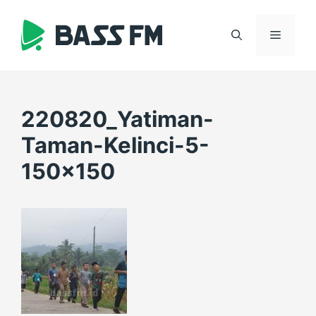
Skip
to
Menu
content
220820_Yatiman-
Taman-Kelinci-5-
150×150