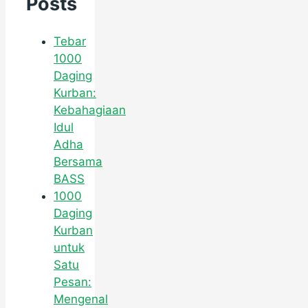
Posts
Tebar
1000
Daging
Kurban:
Kebahagiaan
Idul
Adha
Bersama
BASS
1000
Daging
Kurban
untuk
Satu
Pesan:
Mengenal