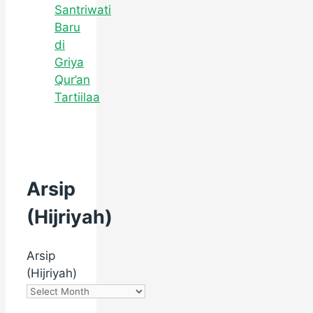
Santriwati
Baru
di
Griya
Qur’an
Tartiilaa
Arsip
(Hijriyah)
Arsip
(Hijriyah)