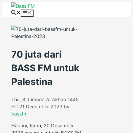
Skip
to
Menu
content
70 juta dari
BASS FM untuk
Palestina
Thu, 8 Jumada Al Akhira 1445
H | 21 December 2023
by
bassfm
Hari ini, Rabu, 20 Desember
2023 secara simbolis BASS FM