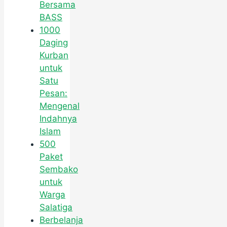
Bersama
BASS
1000
Daging
Kurban
untuk
Satu
Pesan:
Mengenal
Indahnya
Islam
500
Paket
Sembako
untuk
Warga
Salatiga
Berbelanja