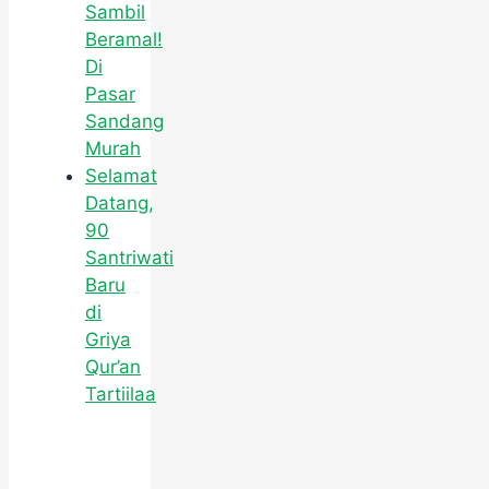
Sambil
Beramal!
Di
Pasar
Sandang
Murah
Selamat
Datang,
90
Santriwati
Baru
di
Griya
Qur’an
Tartiilaa