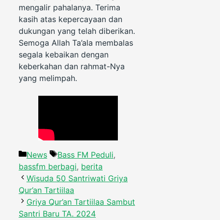
mengalir pahalanya. Terima
kasih atas kepercayaan dan
dukungan yang telah diberikan.
Semoga Allah Ta’ala membalas
segala kebaikan dengan
keberkahan dan rahmat-Nya
yang melimpah.
Categories
Tags
News
Bass FM Peduli
,
bassfm berbagi
,
berita
Wisuda 50 Santriwati Griya
Qur’an Tartiilaa
Griya Qur’an Tartiilaa Sambut
Santri Baru TA. 2024