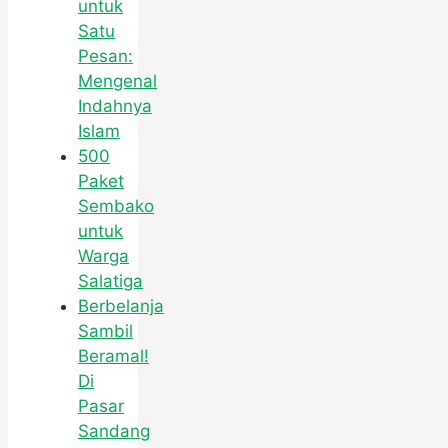
untuk
Satu
Pesan:
Mengenal
Indahnya
Islam
500
Paket
Sembako
untuk
Warga
Salatiga
Berbelanja
Sambil
Beramal!
Di
Pasar
Sandang