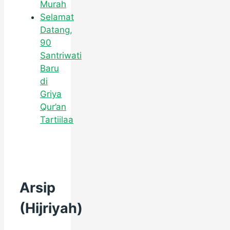
Murah
Selamat
Datang,
90
Santriwati
Baru
di
Griya
Qur’an
Tartiilaa
Arsip
(Hijriyah)