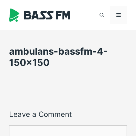
Skip
to
Menu
content
ambulans-bassfm-4-
150×150
Leave a Comment
Comment