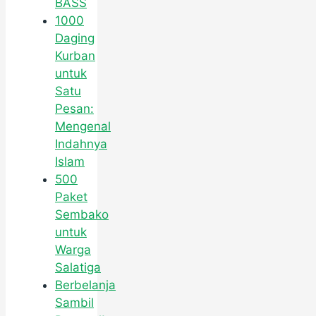
BASS
1000
Daging
Kurban
untuk
Satu
Pesan:
Mengenal
Indahnya
Islam
500
Paket
Sembako
untuk
Warga
Salatiga
Berbelanja
Sambil