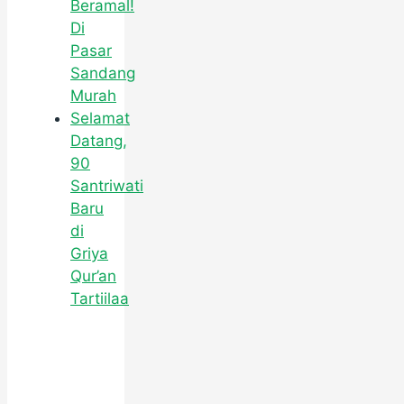
Beramal!
Di
Pasar
Sandang
Murah
Selamat
Datang,
90
Santriwati
Baru
di
Griya
Qur’an
Tartiilaa