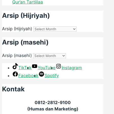
Qur’an Tartiilaa
Arsip (Hijriyah)
Arsip (Hijriyah)
Arsip (masehi)
Arsip (masehi)
TikTok
YouTube
Instagram
Facebook
Spotify
Kontak
0812-2812-9100
(Humas dan Marketing)