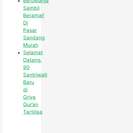
Berbelanja
Sambil
Beramal!
Di
Pasar
Sandang
Murah
Selamat
Datang,
90
Santriwati
Baru
di
Griya
Qur’an
Tartiilaa