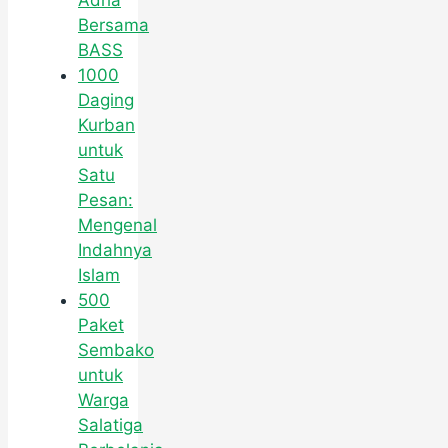
Adha
Bersama
BASS
1000
Daging
Kurban
untuk
Satu
Pesan:
Mengenal
Indahnya
Islam
500
Paket
Sembako
untuk
Warga
Salatiga