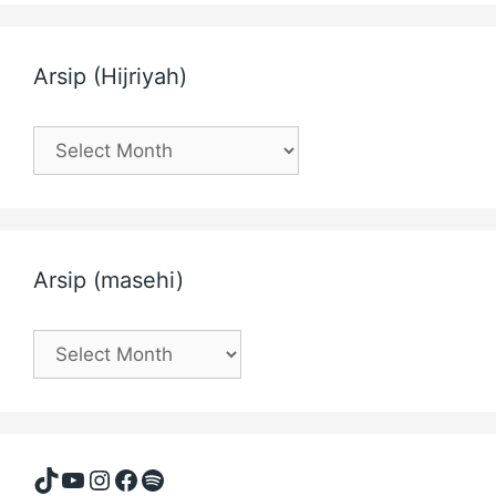
Arsip (Hijriyah)
Arsip
(Hijriyah)
Arsip (masehi)
Arsip
(masehi)
TikTok
YouTube
Instagram
Facebook
Spotify