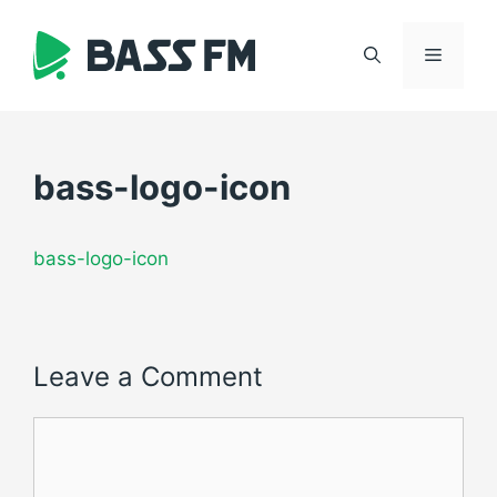
Skip
to
Menu
content
bass-logo-icon
bass-logo-icon
Leave a Comment
Comment