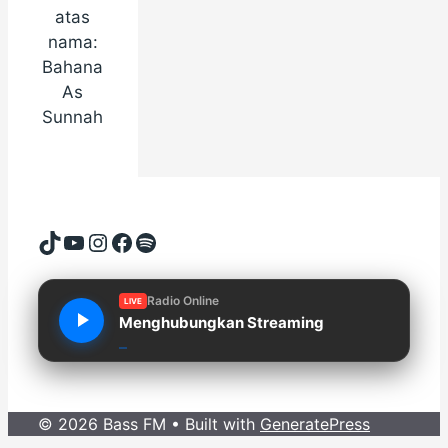
atas
nama:
Bahana
As
Sunnah
TikTok
YouTube
Instagram
Facebook
Spotify
Radio Online
LIVE
Menghubungkan Streaming
© 2026 Bass FM
• Built with
GeneratePress