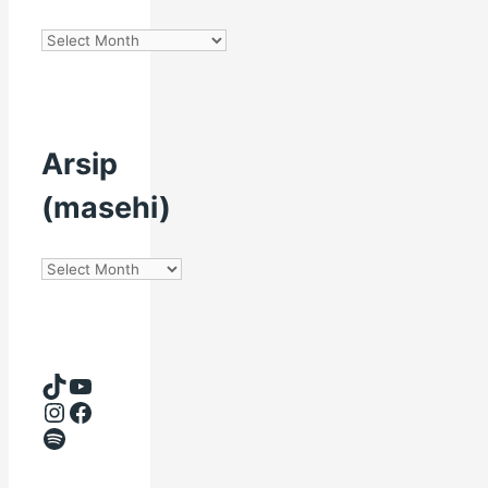
Arsip
(Hijriyah)
Arsip
(masehi)
Arsip
(masehi)
TikTok
YouTube
Instagram
Facebook
Spotify