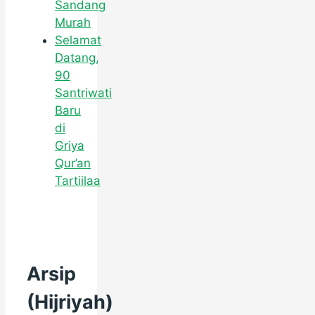
Sandang
Murah
Selamat
Datang,
90
Santriwati
Baru
di
Griya
Qur’an
Tartiilaa
Arsip
(Hijriyah)