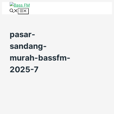
Skip
to
Menu
content
pasar-
sandang-
murah-bassfm-
2025-7