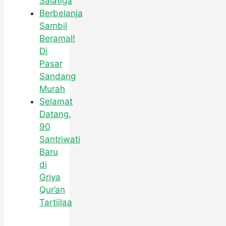
Salatiga
Berbelanja
Sambil
Beramal!
Di
Pasar
Sandang
Murah
Selamat
Datang,
90
Santriwati
Baru
di
Griya
Qur’an
Tartiilaa