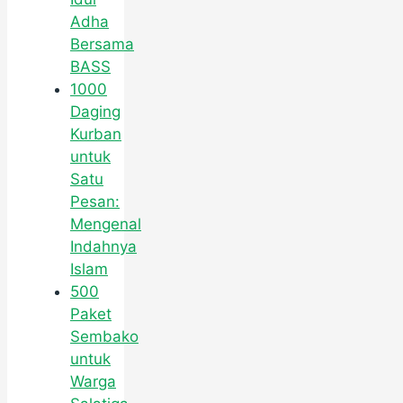
Adha
Bersama
BASS
1000
Daging
Kurban
untuk
Satu
Pesan:
Mengenal
Indahnya
Islam
500
Paket
Sembako
untuk
Warga