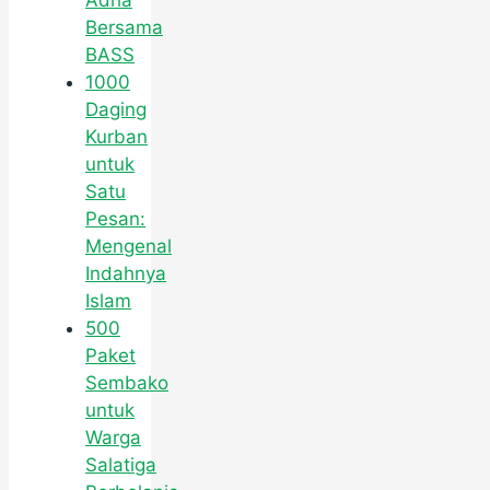
Adha
Bersama
BASS
1000
Daging
Kurban
untuk
Satu
Pesan:
Mengenal
Indahnya
Islam
500
Paket
Sembako
untuk
Warga
Salatiga