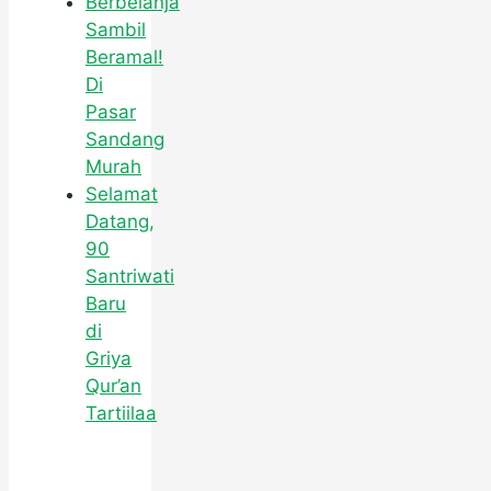
Berbelanja
Sambil
Beramal!
Di
Pasar
Sandang
Murah
Selamat
Datang,
90
Santriwati
Baru
di
Griya
Qur’an
Tartiilaa