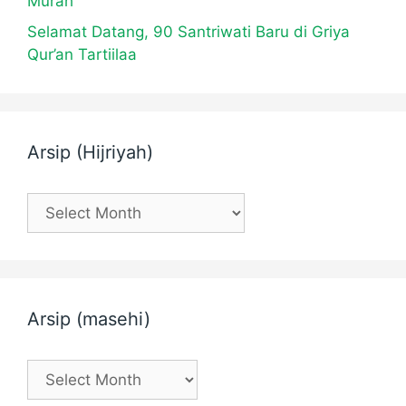
Murah
Selamat Datang, 90 Santriwati Baru di Griya
Qur’an Tartiilaa
Arsip (Hijriyah)
Arsip
(Hijriyah)
Arsip (masehi)
Arsip
(masehi)