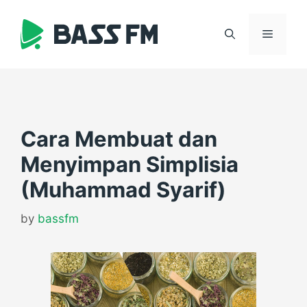
Skip
to
Menu
content
Cara Membuat dan
Menyimpan Simplisia
(Muhammad Syarif)
by
bassfm