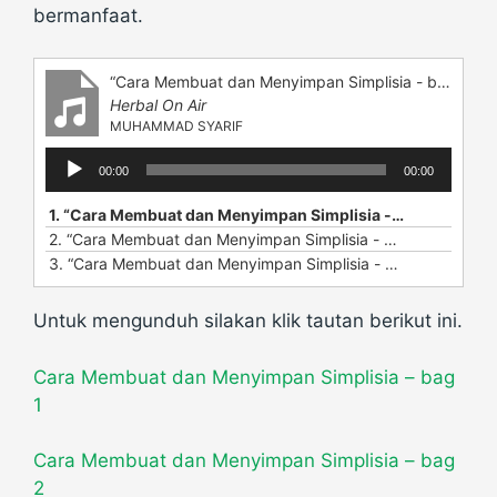
bermanfaat.
“Cara Membuat dan Menyimpan Simplisia - bag 1”
Herbal On Air
MUHAMMAD SYARIF
Audio
00:00
00:00
Player
1.
“Cara Membuat dan Menyimpan Simplisia - bag 1”
— MUH
2.
“Cara Membuat dan Menyimpan Simplisia - bag 2”
— MUHA
3.
“Cara Membuat dan Menyimpan Simplisia - bag 3”
— MUHA
Untuk mengunduh silakan klik tautan berikut ini.
Cara Membuat dan Menyimpan Simplisia – bag
1
Cara Membuat dan Menyimpan Simplisia – bag
2