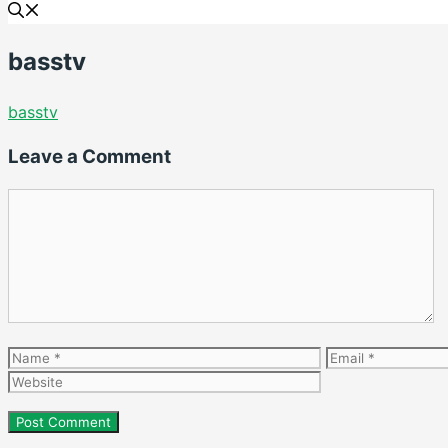
basstv
basstv
Leave a Comment
Comment
Name
Email