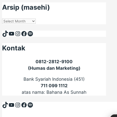
Arsip (masehi)
Arsip
(masehi)
TikTok
YouTube
Instagram
Facebook
Spotify
Kontak
0812-2812-9100
(Humas dan Marketing)
Bank Syariah Indonesia (451)
711 099 1112
atas nama: Bahana As Sunnah
TikTok
YouTube
Instagram
Facebook
Spotify