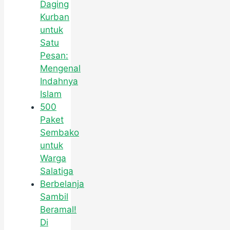
Daging
Kurban
untuk
Satu
Pesan:
Mengenal
Indahnya
Islam
500
Paket
Sembako
untuk
Warga
Salatiga
Berbelanja
Sambil
Beramal!
Di