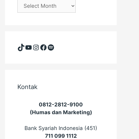
Arsip
(masehi)
TikTok
YouTube
Instagram
Facebook
Spotify
Kontak
0812-2812-9100
(Humas dan Marketing)
Bank Syariah Indonesia (451)
711 099 1112