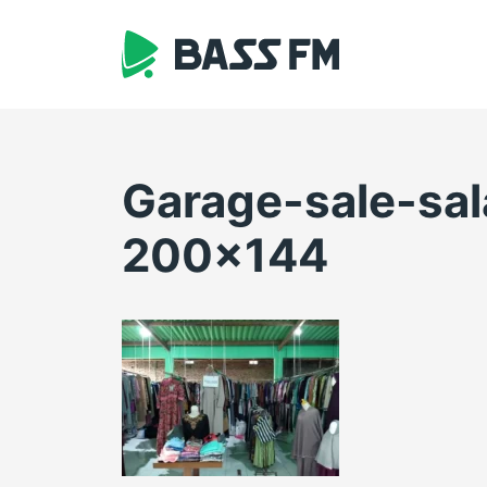
Skip
to
content
Garage-sale-sal
200×144