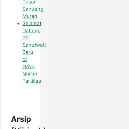
Pasar
Sandang
Murah
Selamat
Datang,
90
Santriwati
Baru
di
Griya
Qur’an
Tartiilaa
Arsip