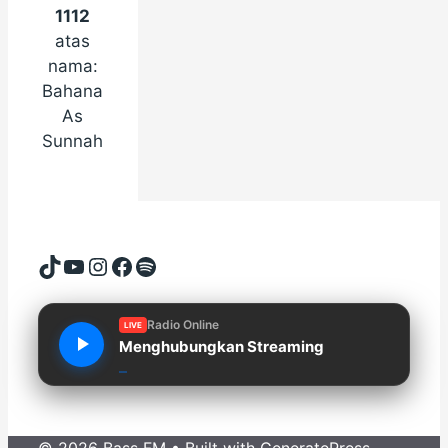
1112
atas
nama:
Bahana
As
Sunnah
TikTok
YouTube
Instagram
Facebook
Spotify
Radio Online
LIVE
Menghubungkan Streaming
© 2026 Bass FM
• Built with
GeneratePress