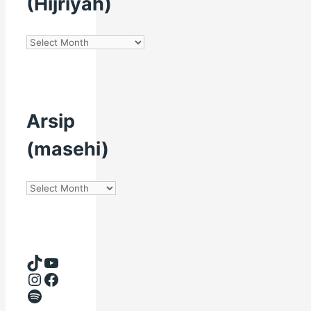
(Hijriyah)
Arsip
(Hijriyah)
Arsip
(masehi)
Arsip
(masehi)
TikTok
YouTube
Instagram
Facebook
Spotify