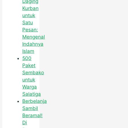
Daging
Kurban
untuk
Satu
Pesan:
Mengenal
Indahnya
Islam
500
Paket
Sembako
untuk
Warga
Salatiga
Berbelanja
Sambil
Beramal!
Di