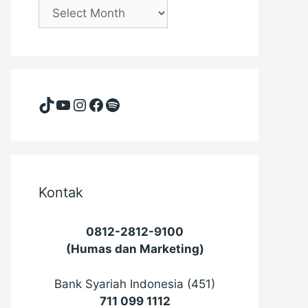
Arsip
(masehi)
TikTok
YouTube
Instagram
Facebook
Spotify
Kontak
0812-2812-9100
(Humas dan Marketing)
Bank Syariah Indonesia (451)
711 099 1112