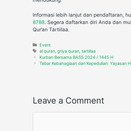
mendukung.
Informasi lebih lanjut dan pendaftaran, 
8788
. Segera daftarkan diri Anda dan mul
Qur’an Tartiilaa.
Categories
Event
Tags
al quran
,
griya quran
,
tartiilaa
Kurban Bersama BASS 2024 / 1445 H
Tebar Kebahagiaan dan Kepedulian: Yayasan H
Leave a Comment
Comment