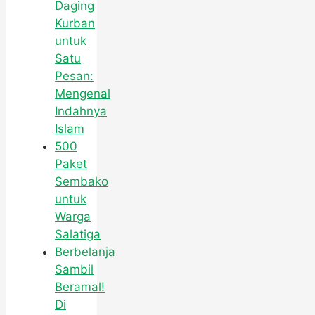
Daging
Kurban
untuk
Satu
Pesan:
Mengenal
Indahnya
Islam
500
Paket
Sembako
untuk
Warga
Salatiga
Berbelanja
Sambil
Beramal!
Di