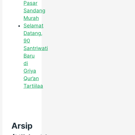
Pasar
Sandang
Murah
Selamat
Datang,
90
Santriwati
Baru
di
Griya
Qur’an
Tartiilaa
Arsip