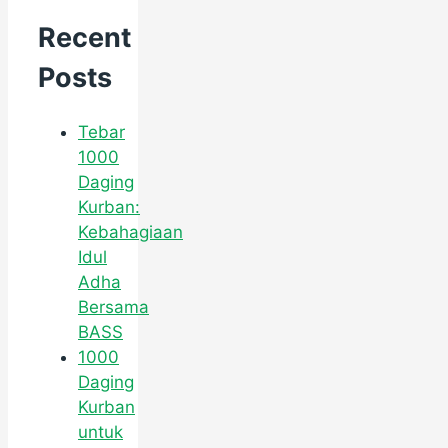
Recent
Posts
Tebar
1000
Daging
Kurban:
Kebahagiaan
Idul
Adha
Bersama
BASS
1000
Daging
Kurban
untuk