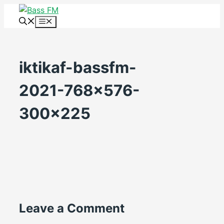
Skip
to
Menu
content
iktikaf-bassfm-
2021-768×576-
300×225
Leave a Comment