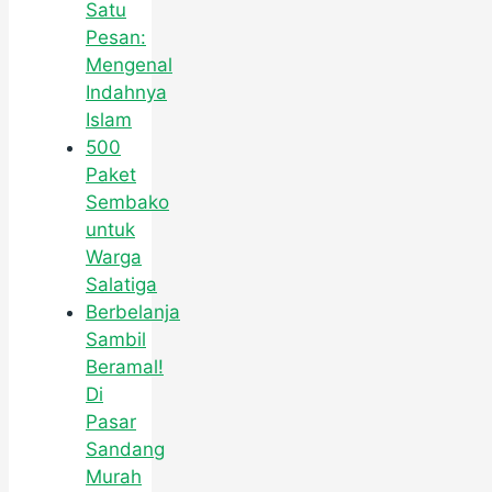
Satu
Pesan:
Mengenal
Indahnya
Islam
500
Paket
Sembako
untuk
Warga
Salatiga
Berbelanja
Sambil
Beramal!
Di
Pasar
Sandang
Murah