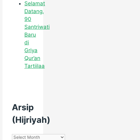
Selamat
Datang,
90
Santriwati
Baru
di
Griya
Qur’an
Tartiilaa
Arsip
(Hijriyah)
Arsip