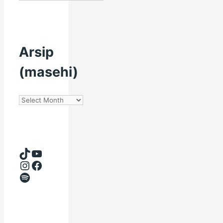
(Hijriyah)
Arsip
(masehi)
Arsip
(masehi)
TikTok
YouTube
Instagram
Facebook
Spotify