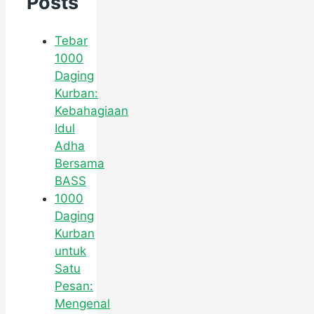
Posts
Tebar
1000
Daging
Kurban:
Kebahagiaan
Idul
Adha
Bersama
BASS
1000
Daging
Kurban
untuk
Satu
Pesan:
Mengenal