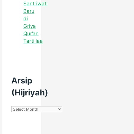
Santriwati
Baru
di
Griya
Qur’an
Tartiilaa
Arsip
(Hijriyah)
Arsip
(Hijriyah)