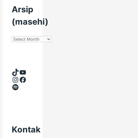
Arsip
(masehi)
Arsip
(masehi)
TikTok
YouTube
Instagram
Facebook
Spotify
Kontak