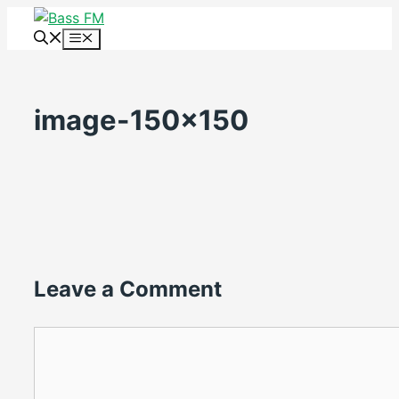
Skip
to
Menu
content
image-150×150
Leave a Comment
Comment