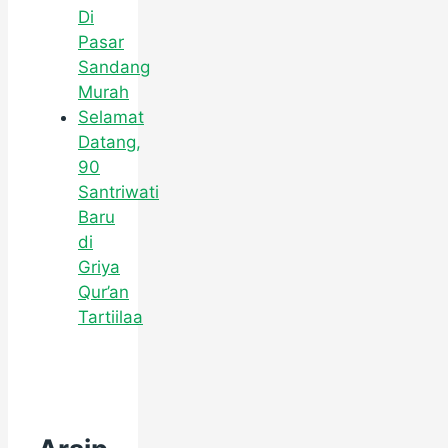
Di
Pasar
Sandang
Murah
Selamat
Datang,
90
Santriwati
Baru
di
Griya
Qur’an
Tartiilaa