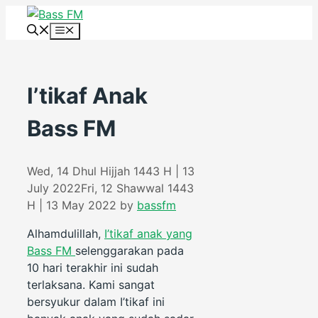
Skip
to
Menu
content
I’tikaf Anak
Bass FM
Wed, 14 Dhul Hijjah 1443 H | 13
July 2022
Fri, 12 Shawwal 1443
H | 13 May 2022
by
bassfm
Alhamdulillah,
I’tikaf anak yang
Bass FM
selenggarakan pada
10 hari terakhir ini sudah
terlaksana. Kami sangat
bersyukur dalam I’tikaf ini