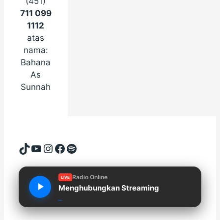
(451)
711 099
1112
atas
nama:
Bahana
As
Sunnah
TikTok
YouTube
Instagram
Facebook
Spotify
Radio Online
LIVE
Menghubungkan Streaming