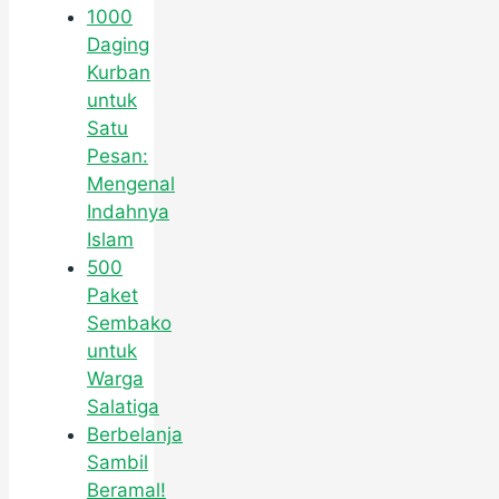
1000
Daging
Kurban
untuk
Satu
Pesan:
Mengenal
Indahnya
Islam
500
Paket
Sembako
untuk
Warga
Salatiga
Berbelanja
Sambil
Beramal!