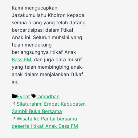
Kami mengucapkan
Jazakumullahu Khoiron kepada
semua orang yang telah datang
berpartisipasi dalam I’tikaf
Anak ini. Seluruh muhsini yang
telah mendukung
berlangsungnya I’tikaf Anak
Bass FM,
dan juga para musrif
yang telah membingbing anak-
anak dalam menjalankan I’tikaf
ini.
Categories
Tags
Event
ramadhan
Silaturahmi Empat Kabupaten
Sambil Buka Bersama
Wisata ke Pantai bersama
peserta I’tikaf Anak Bass FM