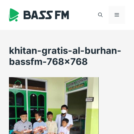
Skip
to
Menu
content
khitan-gratis-al-burhan-
bassfm-768×768