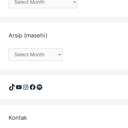
(Hijriyah)
Arsip (masehi)
Arsip
(masehi)
TikTok
YouTube
Instagram
Facebook
Spotify
Kontak